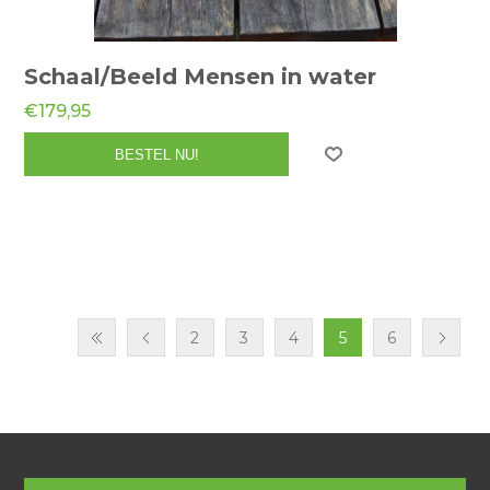
Schaal/Beeld Mensen in water
€179,95
2
3
4
5
6