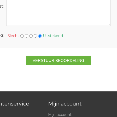
t:
g:
Slecht
Uitstekend
ntenservice
Mijn account
Mijn account